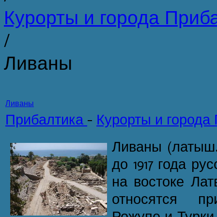
Курорты и города Приб
/
Ливаны
Ливаны
Прибалтика
-
Курорты и города
Ливаны (латыш. L
до 1917 года ру
на востоке Лат
относятся пр
Рожупе и Турки