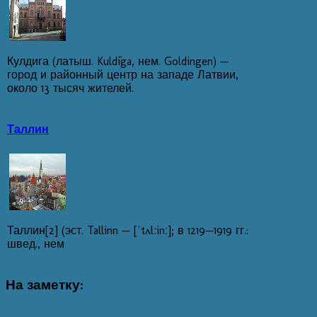
Кулдига (латыш. Kuldīga, нем. Goldingen) —
город и районный центр на западе Латвии,
около 13 тысяч жителей.
Таллин
Таллин[2] (эст. Tallinn — [ˈtʌlːinː]; в 1219—1919 гг.:
швед., нем
На
заметку: