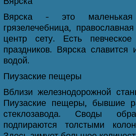
Вярска
Вярска - это маленькая 
грязелечебница, православная
центр сету. Есть певческо
праздников. Вярска славится 
водой.
Пиузаские пещеры
Вблизи железнодорожной стан
Пиузаские пещеры, бывшие р
стеклозавода. Своды обр
подпираются толстыми колон
Здесь зимует большое количест