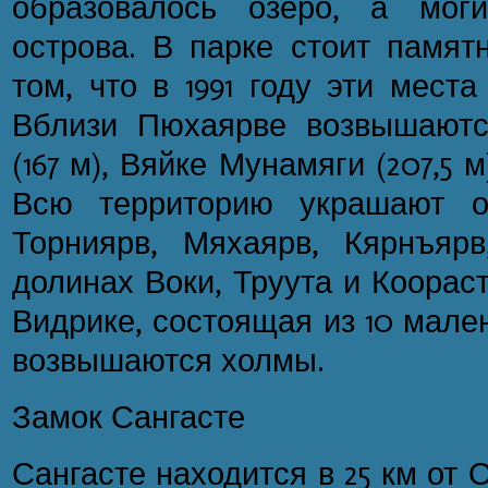
образовалось озеро, а мог
острова. В парке стоит памят
том, что в 1991 году эти мест
Вблизи Пюхаярве возвышаютс
(167 м), Вяйке Мунамяги (207,5 м
Всю территорию украшают оз
Торниярв, Мяхаярв, Кярнъяр
долинах Воки, Труута и Коорас
Видрике, состоящая из 10 мале
возвышаются холмы.
Замок Сангасте
Сангасте находится в 25 км от 