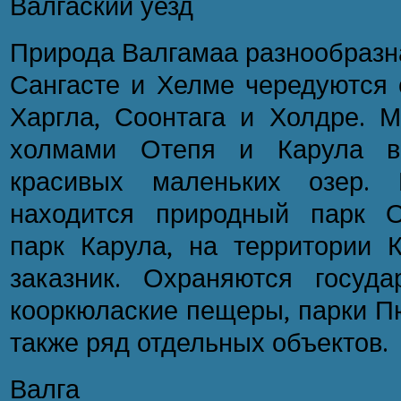
Валгаский уезд
Природа Валгамаа разнообразна
Сангасте и Хелме чередуются 
Харгла, Соонтага и Холдре. 
холмами Отепя и Карула ви
красивых маленьких озер. 
находится природный парк О
парк Карула, на территории К
заказник. Охраняются госуд
кооркюлаские пещеры, парки Пю
также ряд отдельных объектов.
Валга