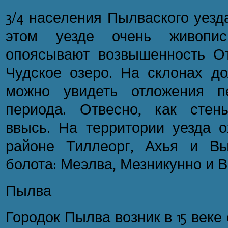
3/4 населения Пылваского уезд
этом уезде очень живопис
опоясывают возвышенность О
Чудское озеро. На склонах д
можно увидеть отложения пе
периода. Отвесно, как стен
ввысь. На территории уезда о
районе Тиллеорг, Ахья и Вы
болота: Меэлва, Мезникунно и В
Пылва
Городок Пылва возник в 15 веке 