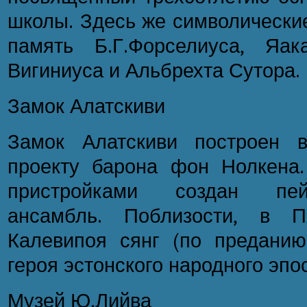
школы. Здесь же символически
память Б.Г.Форселиуса, Яак
Вигиниуса и Альбрехта Сутора.
Замок Алатскиви
Замок Алатскиви построен в
проекту барона фон Нолкена
пристройками создан пейза
ансамбль. Поблизости, в Пе
Калевипоя сянг (по предани
героя эстонского народного эпос
Музей Ю.Лийва