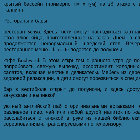
крытый бассейн (примерно 4м х 15м) на 26 этаже с
Таллинн
Рестораны и бары
ресторан Senso. Здесь гости смогут насладиться завтра
стол плюс яйца, приготовленные на заказ. Днем, в сп
продолжается неформальный шведский стол. Вече
ресторанное меню a la carte подается до полуночи
кафе Boulevard. В этом открытом с раннего утра до 
попробовать свежую выпечку, ассортимент холодны
салатов, включая местные деликатесы. Мебель из дер
здоровой релаксации, а дети смогут порезвиться в специ
бар в вестибюле открыт до полуночи, и здесь досту
закусками и выпивкой
уютный английский паб с оригинальными вставками те
разливное пиво, чай или любой другой напиток по же
расслабиться с книжкой в руке из нашей библиотек
соревнованиями, транслируемыми по телевизору.