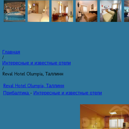
Главная
/
Интересные и известные отели
/
Reval Hotel Olumpia, Таллинн
Reval Hotel Olumpia, Таллинн
Прибалтика
-
Интересные и известные отели