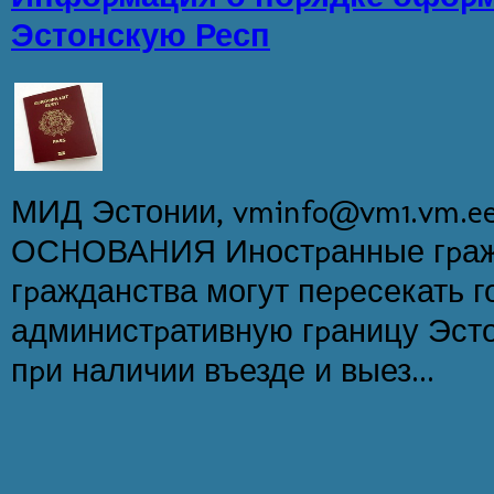
Эстонскую Респ
МИД Эстонии, vminfo@vm1.vm.
ОСHОВАHИЯ Иностpанные гpажд
гpажданства могут пеpесекать 
администpативную гpаницу Эст
пpи наличии въезде и выез...