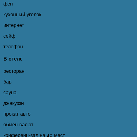
фен
кухонный уголок
интернет
сейф
телефон
В отеле
ресторан
бар
сауна
джакуззи
прокат авто
обмен валют
конференц-зал на 40 мест