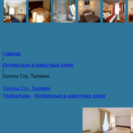
Главная
/
Интересные и известные отели
/
Domina City, Таллинн
Domina City, Таллинн
Прибалтика
-
Интересные и известные отели