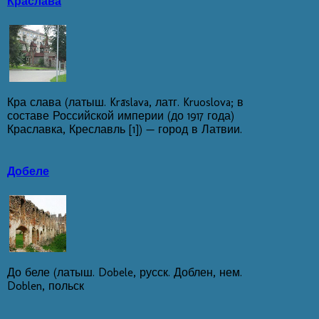
Краслава
Кра слава (латыш. Krāslava, латг. Kruoslova; в
составе Российской империи (до 1917 года)
Краславка, Креславль [1]) — город в Латвии.
Добеле
До беле (латыш. Dobele, русск. Доблен, нем.
Doblen, польск