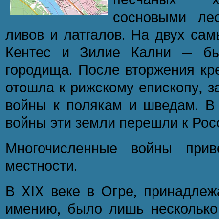
сосновыми ле
ливов и латгалов. На двух са
Кентес и Зилие Кални — бы
городища. После вторжения кр
отошла к рижскому епископу, з
войны к полякам и шведам. В 
войны эти земли перешли к Рос
Многочисленные войны прив
местности.
В XIX веке в Огре, принадле
имению, было лишь несколько