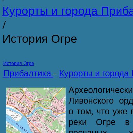
Курорты и города Приб
/
История Огре
История Огре
Прибалтика
-
Курорты и города
Археологически
Ливонского ор
о том, что уже 
реки Огре в
песчаных х