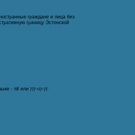
стpанные гpаждане и лица без
стpативную гpаницу Эстонской
 - 118 или 777-07-77.