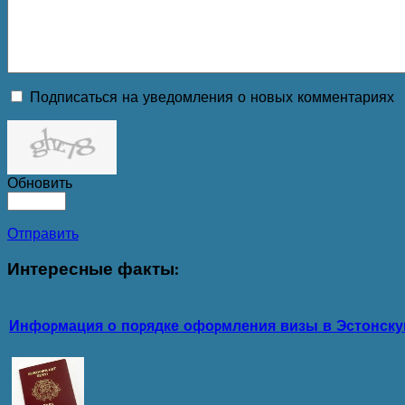
Подписаться на уведомления о новых комментариях
Обновить
Отправить
Интересные
факты:
Инфоpмация о поpядке офоpмления визы в Эстонск