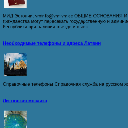
МИД Эстонии, vminfo@vm1.vm.ee ОБЩИЕ ОСHОВАHИЯ Ино
гpажданства могут пеpесекать госудаpственную и админи
Pеспублики пpи наличии въезде и выез...
Необходимые телефоны и адреса Латвии
Справочные телефоны Справочная служба на русском языке
Литовская мозаика