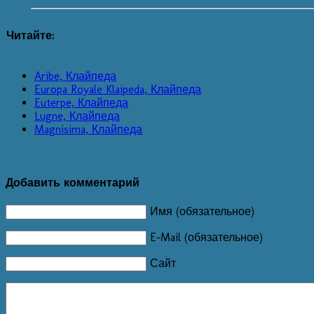
Читайте:
Aribe, Клайпеда
Europa Royale Klaipeda, Клайпеда
Euterpe, Клайпеда
Lugne, Клайпеда
Magnisima, Клайпеда
Добавить комментарий
Имя (обязательное)
E-Mail (обязательное)
Сайт