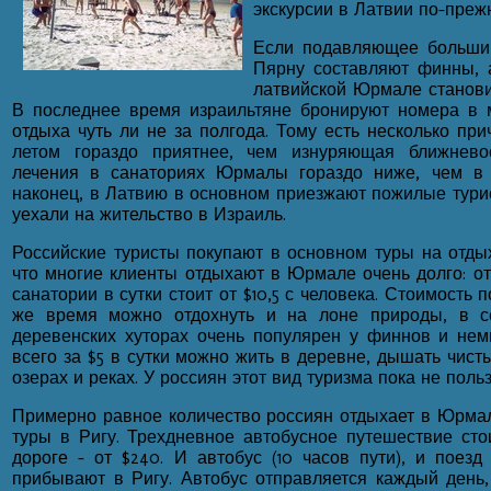
экскурсии в Латвии по-преж
Если подавляющее большин
Пярну составляют финны, а
латвийской Юрмале станови
В последнее время израильтяне бронируют номера в м
отдыха чуть ли не за полгода. Тому есть несколько при
летом гораздо приятнее, чем изнуряющая ближневос
лечения в санаториях Юрмалы гораздо ниже, чем в 
наконец, в Латвию в основном приезжают пожилые тури
уехали на жительство в Израиль.
Российские туристы покупают в основном туры на отды
что многие клиенты отдыхают в Юрмале очень долго: от
санатории в сутки стоит от $10,5 с человека. Стоимость п
же время можно отдохнуть и на лоне природы, в се
деревенских хуторах очень популярен у финнов и нем
всего за $5 в сутки можно жить в деревне, дышать чист
озерах и реках. У россиян этот вид туризма пока не пол
Примерно равное количество россиян отдыхает в Юрмал
туры в Ригу. Трехдневное автобусное путешествие сто
дороге - от $240. И автобус (10 часов пути), и поезд
прибывают в Ригу. Автобус отправляется каждый день,