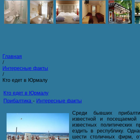
Главная
/
Интересные факты
/
Кто едет в Юрмалу
Кто едет в Юрмалу
Прибалтика
-
Интересные факты
Среди бывших прибалти
известной и посещаемой 
известных политических п
ездить в республику. Одн
шести столичных фирм, о