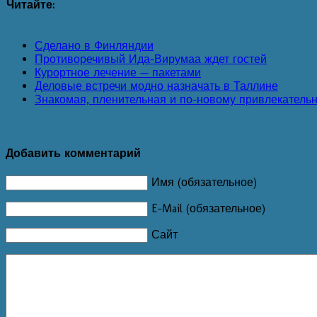
Читайте:
Сделано в Финляндии
Противоречивый Ида-Вирумаа ждет гостей
Курортное лечение — пакетами
Деловые встречи модно назначать в Таллине
Знакомая, пленительная и по-новому привлекатель
Добавить комментарий
Имя (обязательное)
E-Mail (обязательное)
Сайт