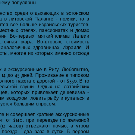
нему популярны.
ство среди отдыхающих в эстонском
 в литовской Паланге - поляки, то в
тся все больше израильских туристов.
естных отелях, пансионатах и домах
чин. Во-первых, мягкий климат Латвии
точная жара. Во-вторых, стоимость
аналогичных здравницах Израиля. И
сты, многие из которых именно отсюда
х и экскурсионные в Ригу. Любопытно,
 14 до 45 дней. Проживание в типовом
олного пакета с дорогой - от $350. В то
льской глуши. Отдых на латвийских
цев, которых привлекает дешевизна -
ым воздухом, ловить рыбу и купаться в
ьзуется большим спросом.
е и совершает краткие экскурсионные
ит от $140, при переезде по железной
 (12 часов) отъезжают ночью, а утром
 поезда - два раза в сутки. В первом