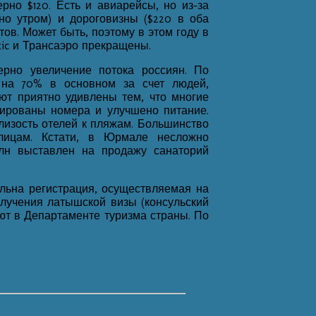
рно $120. Есть и авиарейсы, но из-за
но утром) и дороговизны ($220 в оба
тов. Может быть, поэтому в этом году в
tic и Трансаэро прекращены.
ерно увеличение потока россиян. По
на 70% в основном за счет людей,
т приятно удивлены тем, что многие
ированы номера и улучшено питание.
лизость отелей к пляжам. Большинство
лицам. Кстати, в Юрмале несложно
млн выставлен на продажу санаторий
льна регистрация, осуществляемая на
олучения латышской визы (консульский
ают в Департаменте туризма страны. По