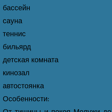
бассейн
сауна
теннис
бильярд
детская комната
кинозал
автостоянка
Особенности:
От тишины и покоя Мелужи до