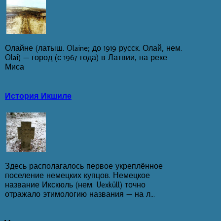
Олайне (латыш. Olaine; до 1919 русск. Олай, нем.
Olai) — город (с 1967 года) в Латвии, на реке
Миса
История Икшиле
Здесь располагалось первое укреплённое
поселение немецких купцов. Немецкое
название Икскюль (нем. Uexküll) точно
отражало этимологию названия — на л...