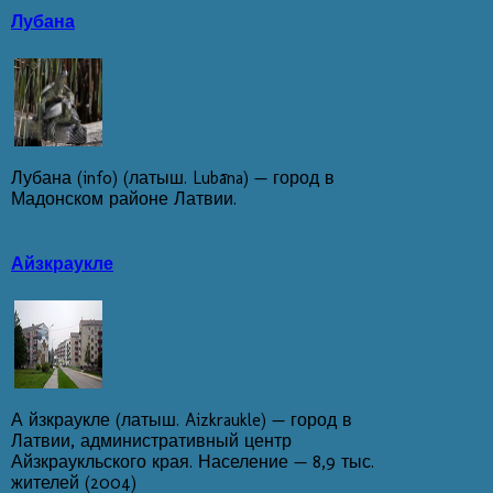
Лубана
Лубана (info) (латыш. Lubāna) — город в
Мадонском районе Латвии.
Айзкраукле
А йзкраукле (латыш. Aizkraukle) — город в
Латвии, административный центр
Айзкраукльского края. Население — 8,9 тыс.
жителей (2004)