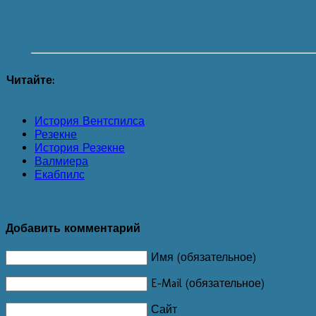
Читайте:
История Вентспилса
Резекне
История Резекне
Валмиера
Екабпилс
Добавить комментарий
Имя (обязательное)
E-Mail (обязательное)
Сайт