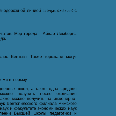
одорожной линией Latvijas dzelzceļš с
утатов. Мэр города - Айвар Лембергс,
да.
олос Венты»). Также горожане могут
тями в тюрьму
дневных школ, а также одна средняя
можно получить после окончания
акже можно получить на инженерно-
аук Вентспилсского филиала Рижского
наук и факультете экономических наук
делении Высшей школы педагогики и