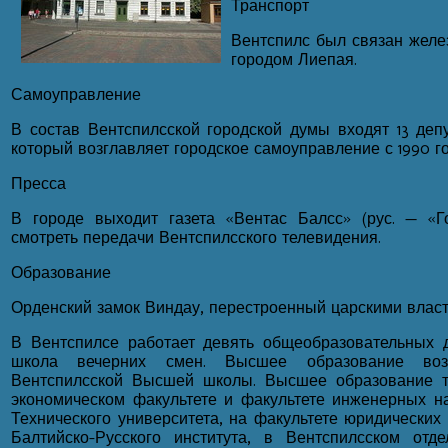
Транспорт
Вентспилс был связан железн
городом Лиепая.
Самоуправление
В состав Вентспилсской городской думы входят 13 деп
который возглавляет городское самоуправление с 1990 го
Пресса
В городе выходит газета «Вентас Балсс» (рус. — «Г
смотреть передачи Вентспилсского телевидения.
Образование
Орденский замок Виндау, перестроенный царскими влас
В Вентспилсе работает девять общеобразовательных 
школа вечерних смен. Высшее образование воз
Вентспилсской Высшей школы. Высшее образование т
экономическом факультете и факультете инженерных н
Технического университета, на факультете юридических 
Балтийско-Русского института, в Вентспилсском от