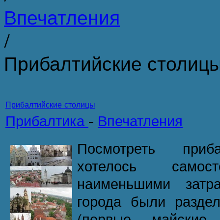
Впечатления
/
Прибалтийские столиц
Прибалтийские столицы
Прибалтика
-
Впечатления
Посмотреть приб
хотелось само
наименьшими затр
города были разде
(первые майские