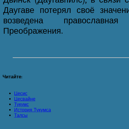
Даугаве потерял своё значени
возведена православна
Преображения.
Читайте:
Цесис
Цесвайне
Тукумс
История Тукумса
Талсы