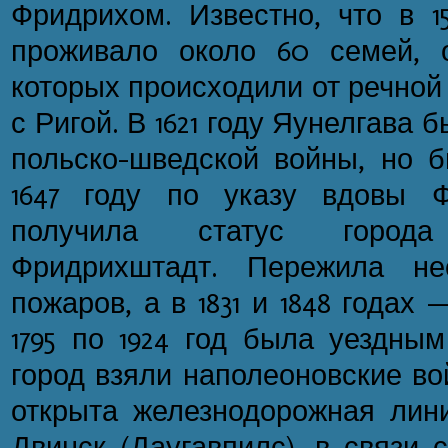
Фридрихом. Известно, что в 1
проживало около 60 семей, 
которых происходили от речной 
с Ригой. В 1621 году Яунелгава 
польско-шведской войны, но б
1647 году по указу вдовы 
получила статус город
Фридрихштадт. Пережила нес
пожаров, а в 1831 и 1848 годах
1795 по 1924 год была уездным
город взяли наполеоновские вой
открыта железнодорожная лини
Двинск (Даугавпилс), в связи 