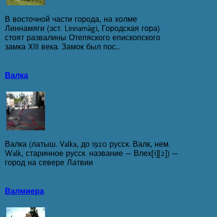
В восточной части города, на холме
Линнамяги (эст. Linnamägi, Городская гора)
стоят развалины Отепяского епископского
замка XIII века. Замок был пос...
Валка
Валка (латыш. Valka, до 1920 русск. Валк, нем.
Walk, старинное русск. название — Влех[1][2]) —
город на севере Латвии
Валмиера