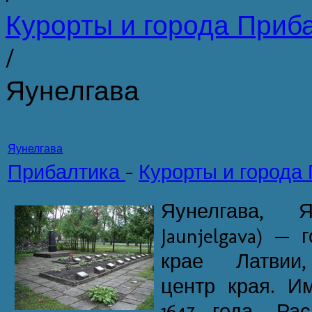
Курорты и города Приб
/
Яунелгава
Яунелгава
Прибалтика
-
Курорты и города
Яунелгава, Я
Jaunjelgava) —
крае Латвии,
центр края. И
1647 года. Ра