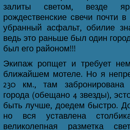
залиты светом, везде яр
рождественские свечи почти в
убранный асфальт, обилие зна
ведь это раньше был один город
был его районом!!!
Экипаж ропщет и требует нем
ближайшем мотеле. Но я непре
230 км., там забронирована
города (обещано 4 звезды), эс
быть лучше, доедем быстро. До
но вся уставлена столбик
великолепная разметка све