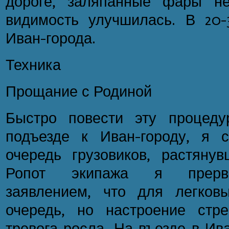
дороге, заляпанные фары не
видимость улучшилась. В 20
Иван-города.
Техника
Прощание с Родиной
Быстро повести эту процеду
подъезде к Иван-городу, я 
очередь грузовиков, растянув
Ропот экипажа я прерва
заявлением, что для легков
очередь, но настроение стр
тревога росла. На въезде в Ив