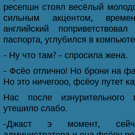
ресепшн стоял весёлый молодо
сильным акцентом, време
английский поприветствова
паспорта, углубился в компьюте
- Ну что там? - спросила жена.
- Фсёо отлично! Но брони на ф
Но это ничегооо, фсёоу путет к
Нас после изнурительного 
утешило слабо.
-Джаст э момент, сей
администратора и она фсёоу ре