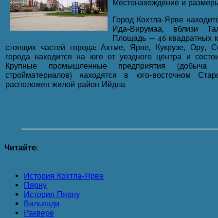
Местонахождение и размер
Город Кохтла-Ярве находитс
Ида-Вирумаа, вблизи Тал
Площадь — 46 квадратных к
стоящих частей города: Ахтме, Ярве, Кукрузе, Ору, 
города находится на юге от уездного центра и состо
Крупные промышленные предприятия (добыча сл
стройматериалов) находятся в юго-восточном Ст
расположен жилой район Ийдла.
Читайте:
История Кохтла-Ярве
Пярну
История Пярну
Вильянди
Раквере