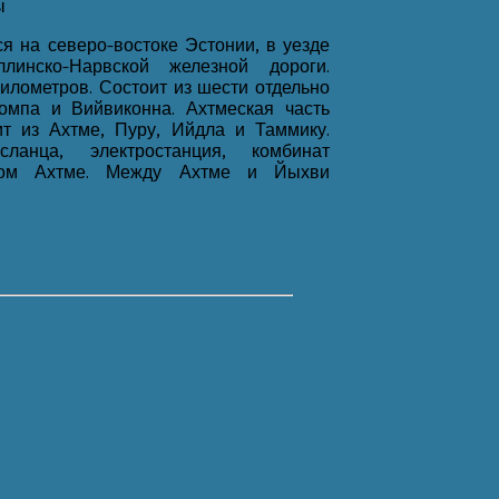
ы
я на северо-востоке Эстонии, в уезде
линско-Нарвской железной дороги.
илометров. Состоит из шести отдельно
Сомпа и Вийвиконна. Ахтмеская часть
ит из Ахтме, Пуру, Ийдла и Таммику.
анца, электростанция, комбинат
аром Ахтме. Между Ахтме и Йыхви