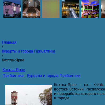
Главная
/
Курорты и города Прибалтики
/
Кохтла-Ярве
Кохтла-Ярве
Прибалтика
-
Курорты и города Прибалтики
Кохтла-Ярве — (эст. Kohtla-
востоке Эстонии. Расположе
и переработка которого яв
в городе.