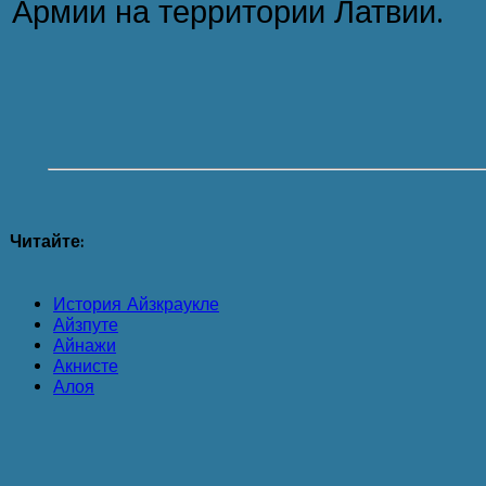
Армии на территории Латвии.
Читайте:
История Айзкраукле
Айзпуте
Айнажи
Акнисте
Алоя