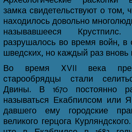
замка свидетельствуют о том, ч
находилось довольно многолюдн
называвшееся Крустпилс.
разрушалось во время войн, в 
шведских, но каждый раз вновь
Во время XVII века прес
старообрядцы стали селить
Двины. В 1670 постоянно р
называться Екабпилсом или Я
давшего ему городские пра
великого герцога Курляндского
что в Екабпилсе в 1683 год