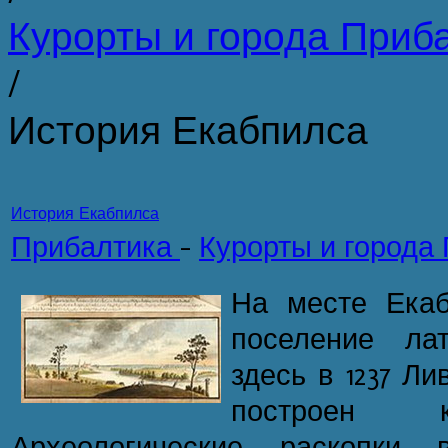
Курорты и города Приб
/
История Екабпилса
История Екабпилса
Прибалтика
-
Курорты и города
На месте Екаб
поселение ла
здесь в 1237 Л
построен к
Археологические раскопки 