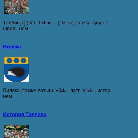
Таллин[2] (эст. Tallinn — [ˈtʌlːinː]; в 1219—1919 гг.:
швед., нем
Виляка
Виляка (также латыш. Viļaka, латг. Vileks, истор.
нем
История Таллина