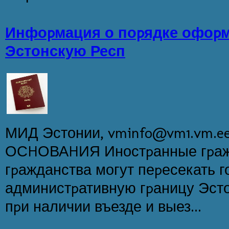
Инфоpмация о поpядке офоpм
Эстонскую Респ
МИД Эстонии, vminfo@vm1.vm.
ОСHОВАHИЯ Иностpанные гpажд
гpажданства могут пеpесекать 
администpативную гpаницу Эст
пpи наличии въезде и выез...